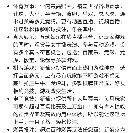
体育赛事：业内最高赔率，覆盖世界各地赛事，
让球、大小、半全场、波胆、单双、总入球、连
串过关等多元竞猜。更有动画直播、视频直播，
让您轻松体验聊球投注，乐在其中。
真人娱乐：互动娱乐在线直播平台，让玩家游戏
的同时，观赏美女主播表演、参与互动游戏。设
有多个真人荷官桌台，包括：百家乐、竞咪、龙
虎、骰宝、轮盘等多款游戏。
棋牌游戏：新葡京提供市面上热门游戏种类，选
择全面多元，应有尽有玩家能不断游戏不感无
趣！抢庄牛牛、龙虎斗，多款棋牌任君选，好友
相约竞技，游戏改变生活。
电子竞技：新葡京提供所有大型赛事，每月玩家
可期待超过百场比赛及上万盘口！拥有令人惊叹
的视觉界面及高效的用户体验，所以能让您轻松
上手，一目了然，轻松投注。
彩票投注：超过百种彩票玩法任您赢！新葡京为