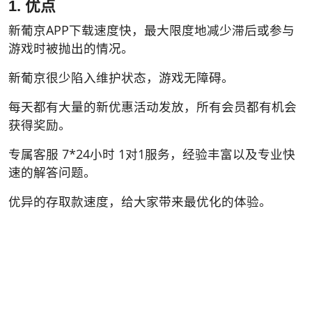
1. 优点
新葡京APP下载速度快，最大限度地减少滞后或参与
游戏时被抛出的情况。
新葡京很少陷入维护状态，游戏无障碍。
每天都有大量的新优惠活动发放，所有会员都有机会
获得奖励。
专属客服 7*24小时 1对1服务，经验丰富以及专业快
速的解答问题。
优异的存取款速度，给大家带来最优化的体验。