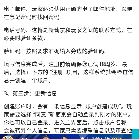
电子邮件。玩家必须使用正确的电子邮件地址，以便
在忘记密码时找回密码。
电话号码。这将是新葡京和玩家之间的联系方式，在
必要时验证条款。
验证码。按照要求准确输入旁边的验证码。
填写信息完成后，注册前请确保您已满18周岁。最
后，选择正下方的 “注册 “项目，这样系统就会检查信
息并创建一个账户。
3、第三步：更新信息
创建账户时，会有一条信息显示 “账户创建成功”。玩
家需要选择 “同意 “新葡京会自动登录到刚才的账户。
你也可以自己登录。进入主界面后，点击账户名称，
会被转到个人信息。玩家只需要编辑信息以及审查他
们提供的所有信息。