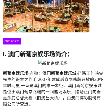
09/08/2222
I. 澳门新葡京娱乐场简介：
新葡京娱乐场
(亦称：
澳门新葡京娱乐城
)乃赌王何鸿燊
先生的得意之作,自2007年建成后直到赌牌开放的20多
年时间里,一直是澳门的唯一象征。澳门新葡京娱乐城
是位于澳门葡京路端的一间赌场娱乐，赌场正门向着
嘉乐庇总督大桥（旧澳氹大桥），由澳门博彩股份有
限公司所营运。