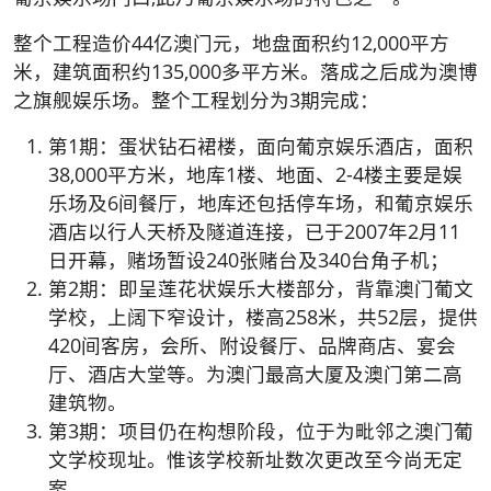
整个工程造价44亿澳门元，地盘面积约12,000平方
米，建筑面积约135,000多平方米。落成之后成为澳博
之旗舰娱乐场。整个工程划分为3期完成：
第1期：蛋状钻石裙楼，面向葡京娱乐酒店，面积
38,000平方米，地库1楼、地面、2-4楼主要是娱
乐场及6间餐厅，地库还包括停车场，和葡京娱乐
酒店以行人天桥及隧道连接，已于2007年2月11
日开幕，赌场暂设240张赌台及340台角子机；
第2期：即呈莲花状娱乐大楼部分，背靠澳门葡文
学校，上阔下窄设计，楼高258米，共52层，提供
420间客房，会所、附设餐厅、品牌商店、宴会
厅、酒店大堂等。为澳门最高大厦及澳门第二高
建筑物。
第3期：项目仍在构想阶段，位于为毗邻之澳门葡
文学校现址。惟该学校新址数次更改至今尚无定
案。