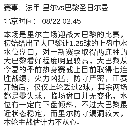
赛事：法甲-里尔vs巴黎圣日尔曼
北京时间： 08/22 02:45
本场是里尔主场迎战大巴黎的比赛，
初始给出了大巴黎让1.25球的上盘中水
水位盘口，对于新赛季取得两连胜的
大巴黎看好程度明显较高，大巴黎从
今夏的季前热身赛截止目前取得七连
胜战绩，火力凶猛，防守严密，正赛
开始后，仅仅上轮丢过2球，其余两场
都是零失球，临场盘口并无变化，水
位有一定向下盘倾斜，不过大巴黎最
近状态稳定，而里尔防守漏洞较大，
本轮主战估计力不从心。