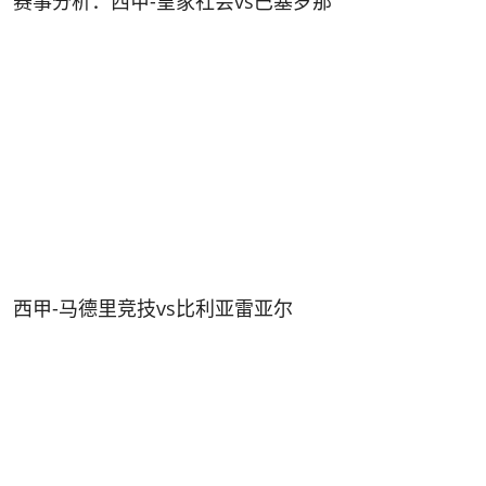
赛事分析：西甲-皇家社会vs巴塞罗那
西甲-马德里竞技vs比利亚雷亚尔